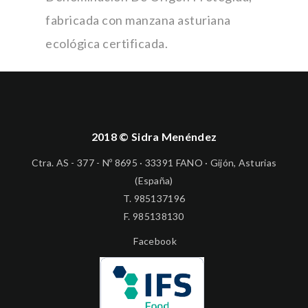
fabricada con manzana asturiana
ecológica certificada.
2018 © Sidra Menéndez
Ctra. AS - 377 - Nº 8695 · 33391 FANO · Gijón, Asturias
(España)
T.
985137196
F. 985138130
Facebook