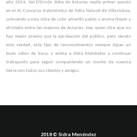
año 2024, Val D’Ornón Sidra de Asturias repite primer puesto
en el XL Concurso Autonómico de Sidra Natural de Villaviciosa,
colocando a esta sidra de color amarillo pajizo y aroma limpio y
afrutado entre las mejores de Asturias. Hay quien dice que no
hay mejor premio que la aprobación del público, pero siendo
esto verdad, este tipo de reconocimientos siempre dejan un
buen sabor de boca, y anima a Sidra Menéndez a continuar
trabajando para seguir compartiendo un trocito de nuestra
tierra con todos sus clientes y amigos.
2018 © Sidra Menéndez