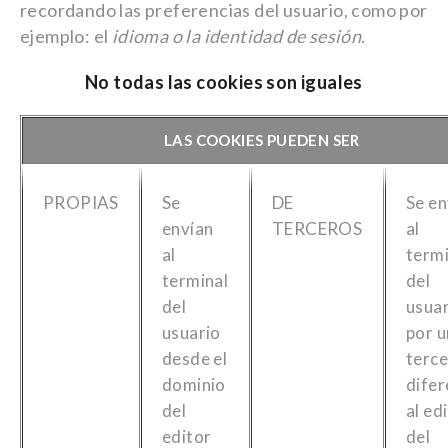
recordando las preferencias del usuario, como por
ejemplo: el
idioma o la identidad de sesión
.
No todas las cookies son iguales
LAS COOKIES PUEDEN SER
PROPIAS
Se
DE
Se en
envían
TERCEROS
al
al
termi
terminal
del
del
usua
usuario
por u
desde el
terc
dominio
difer
del
al ed
editor
del