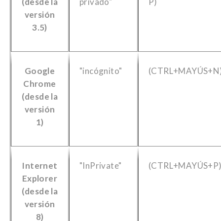
(desde la
privado"
P)
versión
3.5)
Google
"incógnito"
(CTRL+MAYÚS+N
Chrome
(desde la
versión
1)
Internet
"InPrivate"
(CTRL+MAYÚS+P
Explorer
(desde la
versión
8)