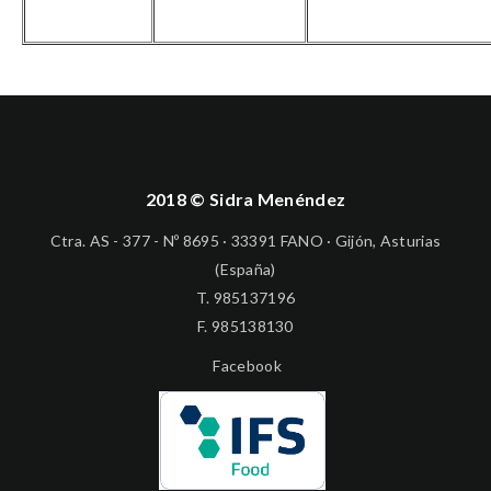
2018 © Sidra Menéndez
Ctra. AS - 377 - Nº 8695 · 33391 FANO · Gijón, Asturias
(España)
T.
985137196
F. 985138130
Facebook