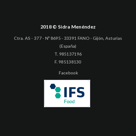
2018 © Sidra Menéndez
Ctra. AS - 377 - Nº 8695 · 33391 FANO · Gijón, Asturias
(España)
T.
985137196
F. 985138130
Facebook